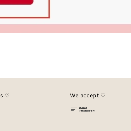
us ♡
We accept ♡