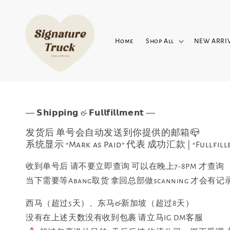
Home
Shop All
NEW ARRI
—
—
𝗦𝗵𝗶𝗽𝗽𝗶𝗻𝗴 & 𝗙𝘂𝗹𝗹𝗳𝗶𝗹𝗹𝗺𝗲𝗻𝘁
发货后 单号会自动发送到你提供的邮箱📪
系统显示 “Mark as Paid” 代表 成功汇款 | “Full
收到单号后 请不要立即查询 可以在晚上7-8PM 才查询
当下需要等Abang取货 拿回总部做scanning 才会有记
西马（超过5天）、东马&新加坡（超过8天）
没有在上述天数没有收到包裹 请立马IG DM客服